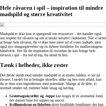
Hele råvaren i spil – inspiration til mindre
madspild og større kreativitet
Madspild er ikke kun et spørgsmål om ressourcer – det handler også
om respekt for råvaren og om at tænke kreativt i køkkenet. Når vi lærer
at bruge hele råvaren, får vi ikke bare mere ud af vores indkøb, men
også nye smagsoplevelser og en dybere forståelse for madlavningens
håndværk. Her får du inspiration til, hvordan du kan bringe hele
råvaren i spil – fra rod til top, fra skind til ben.
Tænk i helheder, ikke rester
Det første skridt mod mindre madspild er at ændre måden, vi ser på
råvarer. I stedet for at betragte skræller, stilke og ben som affald, kan
du se dem som ingredienser med potentiale. Mange af de dele, vi
normalt smider ud, rummer både smag og næring.
Grøntsagsskræller og -toppe
kan koges til en aromatisk fond,
der danner base for supper og saucer.
Kyllingeskrog og fiskeben
giver kraftfulde bouilloner, der kan