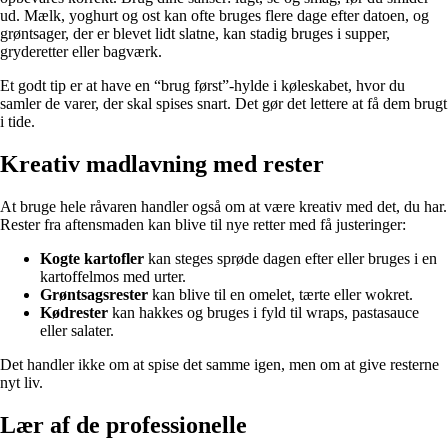
ud. Mælk, yoghurt og ost kan ofte bruges flere dage efter datoen, og
grøntsager, der er blevet lidt slatne, kan stadig bruges i supper,
gryderetter eller bagværk.
Et godt tip er at have en “brug først”-hylde i køleskabet, hvor du
samler de varer, der skal spises snart. Det gør det lettere at få dem brugt
i tide.
Kreativ madlavning med rester
At bruge hele råvaren handler også om at være kreativ med det, du har.
Rester fra aftensmaden kan blive til nye retter med få justeringer:
Kogte kartofler
kan steges sprøde dagen efter eller bruges i en
kartoffelmos med urter.
Grøntsagsrester
kan blive til en omelet, tærte eller wokret.
Kødrester
kan hakkes og bruges i fyld til wraps, pastasauce
eller salater.
Det handler ikke om at spise det samme igen, men om at give resterne
nyt liv.
Lær af de professionelle