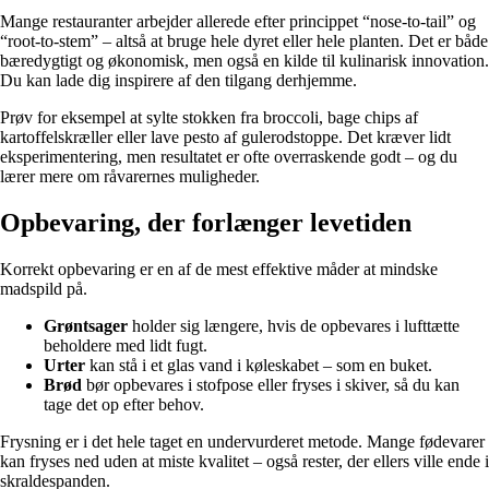
Mange restauranter arbejder allerede efter princippet “nose-to-tail” og
“root-to-stem” – altså at bruge hele dyret eller hele planten. Det er både
bæredygtigt og økonomisk, men også en kilde til kulinarisk innovation.
Du kan lade dig inspirere af den tilgang derhjemme.
Prøv for eksempel at sylte stokken fra broccoli, bage chips af
kartoffelskræller eller lave pesto af gulerodstoppe. Det kræver lidt
eksperimentering, men resultatet er ofte overraskende godt – og du
lærer mere om råvarernes muligheder.
Opbevaring, der forlænger levetiden
Korrekt opbevaring er en af de mest effektive måder at mindske
madspild på.
Grøntsager
holder sig længere, hvis de opbevares i lufttætte
beholdere med lidt fugt.
Urter
kan stå i et glas vand i køleskabet – som en buket.
Brød
bør opbevares i stofpose eller fryses i skiver, så du kan
tage det op efter behov.
Frysning er i det hele taget en undervurderet metode. Mange fødevarer
kan fryses ned uden at miste kvalitet – også rester, der ellers ville ende i
skraldespanden.