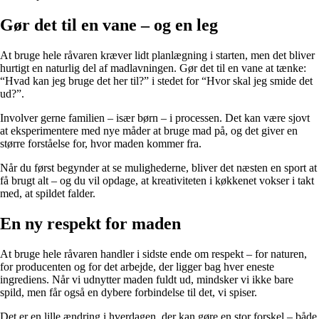
Gør det til en vane – og en leg
At bruge hele råvaren kræver lidt planlægning i starten, men det bliver
hurtigt en naturlig del af madlavningen. Gør det til en vane at tænke:
“Hvad kan jeg bruge det her til?” i stedet for “Hvor skal jeg smide det
ud?”.
Involver gerne familien – især børn – i processen. Det kan være sjovt
at eksperimentere med nye måder at bruge mad på, og det giver en
større forståelse for, hvor maden kommer fra.
Når du først begynder at se mulighederne, bliver det næsten en sport at
få brugt alt – og du vil opdage, at kreativiteten i køkkenet vokser i takt
med, at spildet falder.
En ny respekt for maden
At bruge hele råvaren handler i sidste ende om respekt – for naturen,
for producenten og for det arbejde, der ligger bag hver eneste
ingrediens. Når vi udnytter maden fuldt ud, mindsker vi ikke bare
spild, men får også en dybere forbindelse til det, vi spiser.
Det er en lille ændring i hverdagen, der kan gøre en stor forskel – både