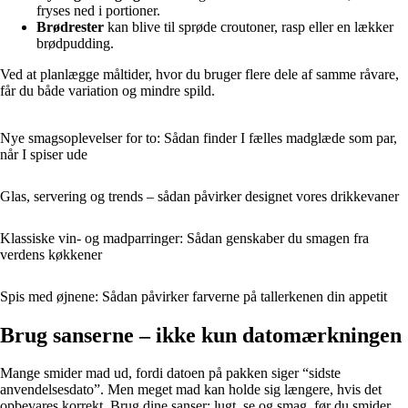
fryses ned i portioner.
Brødrester
kan blive til sprøde croutoner, rasp eller en lækker
brødpudding.
Ved at planlægge måltider, hvor du bruger flere dele af samme råvare,
får du både variation og mindre spild.
Nye smagsoplevelser for to: Sådan finder I fælles madglæde som par,
når I spiser ude
Glas, servering og trends – sådan påvirker designet vores drikkevaner
Klassiske vin- og madparringer: Sådan genskaber du smagen fra
verdens køkkener
Spis med øjnene: Sådan påvirker farverne på tallerkenen din appetit
Brug sanserne – ikke kun datomærkningen
Mange smider mad ud, fordi datoen på pakken siger “sidste
anvendelsesdato”. Men meget mad kan holde sig længere, hvis det
opbevares korrekt. Brug dine sanser: lugt, se og smag, før du smider