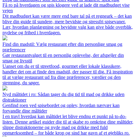
Få ro på hverdagen og spis klogere ved at lade dit madbudget vise
vejen
Dit madbudget kan være mere end bare tal på et regneark – det kan
blive din guide til sundere, mere bevidste og stressfri spisevaner.
Lær, hvordan planlægning og bevidste valg kan give både overblik,
nydelse og frihed i hverdagen.
Find din madstil: Vælg restaurant efter din personlige smag og
præferencer
Gør restaurantvalget til en personlig oplevelse, der afspejler din
smag og livsstil
Uanset om du er til streetfood, gourmet eller lokale klassikere,
handler det om at finde den madstil, der passer til dig. Få inspiration
til at vælge restaurant ud fra dine præferencer, værdier og den
stemning, du søger.
Nyd måltidet i ro: Sådan tager du dig tid til mad og drikke uden
distraktioner
Genfind roen ved spisebordet og oplev, hvordan nærvær kan
forvandle dine måltider
I en travl hverdag kan måltidet let blive endnu et punkt på to-do-
listen. Denne artikel guider dig til at skabe ro omkring dine måltider,
slippe distraktionerne og nyde mad og drikke med fuld
opmærksomhed – for både krop og sind har gavn af et øjebliks ro.