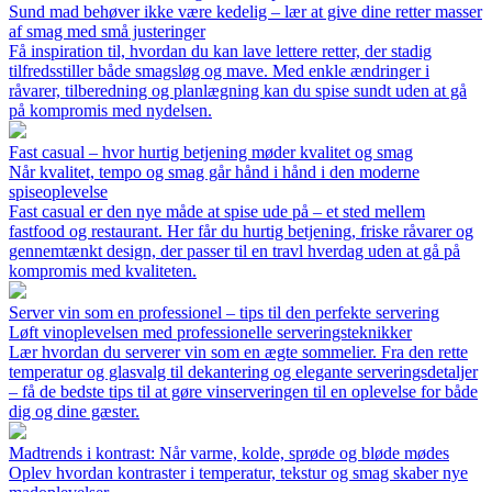
Sund mad behøver ikke være kedelig – lær at give dine retter masser
af smag med små justeringer
Få inspiration til, hvordan du kan lave lettere retter, der stadig
tilfredsstiller både smagsløg og mave. Med enkle ændringer i
råvarer, tilberedning og planlægning kan du spise sundt uden at gå
på kompromis med nydelsen.
Fast casual – hvor hurtig betjening møder kvalitet og smag
Når kvalitet, tempo og smag går hånd i hånd i den moderne
spiseoplevelse
Fast casual er den nye måde at spise ude på – et sted mellem
fastfood og restaurant. Her får du hurtig betjening, friske råvarer og
gennemtænkt design, der passer til en travl hverdag uden at gå på
kompromis med kvaliteten.
Server vin som en professionel – tips til den perfekte servering
Løft vinoplevelsen med professionelle serveringsteknikker
Lær hvordan du serverer vin som en ægte sommelier. Fra den rette
temperatur og glasvalg til dekantering og elegante serveringsdetaljer
– få de bedste tips til at gøre vinserveringen til en oplevelse for både
dig og dine gæster.
Madtrends i kontrast: Når varme, kolde, sprøde og bløde mødes
Oplev hvordan kontraster i temperatur, tekstur og smag skaber nye