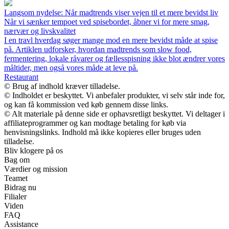
Langsom nydelse: Når madtrends viser vejen til et mere bevidst liv
Når vi sænker tempoet ved spisebordet, åbner vi for mere smag,
nærvær og livskvalitet
I en travl hverdag søger mange mod en mere bevidst måde at spise
på. Artiklen udforsker, hvordan madtrends som slow food,
fermentering, lokale råvarer og fællesspisning ikke blot ændrer vores
måltider, men også vores måde at leve på.
Restaurant
© Brug af indhold kræver tilladelse.
© Indholdet er beskyttet. Vi anbefaler produkter, vi selv står inde for,
og kan få kommission ved køb gennem disse links.
© Alt materiale på denne side er ophavsretligt beskyttet. Vi deltager i
affiliateprogrammer og kan modtage betaling for køb via
henvisningslinks. Indhold må ikke kopieres eller bruges uden
tilladelse.
Bliv klogere på os
Bag om
Værdier og mission
Teamet
Bidrag nu
Filialer
Viden
FAQ
Assistance