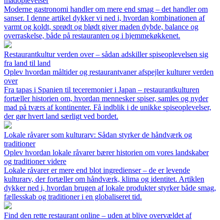
madoplevelser
Moderne gastronomi handler om mere end smag – det handler om
sanser. I denne artikel dykker vi ned i, hvordan kombinationen af
varmt og koldt, sprødt og blødt giver maden dybde, balance og
overraskelse, både på restauranten og i hjemmekøkkenet.
Restaurantkultur verden over – sådan adskiller spiseoplevelsen sig
fra land til land
Oplev hvordan måltider og restaurantvaner afspejler kulturer verden
over
Fra tapas i Spanien til teceremonier i Japan – restaurantkulturen
fortæller historien om, hvordan mennesker spiser, samles og nyder
mad på tværs af kontinenter. Få indblik i de unikke spiseoplevelser,
der gør hvert land særligt ved bordet.
Lokale råvarer som kulturarv: Sådan styrker de håndværk og
traditioner
Oplev hvordan lokale råvarer bærer historien om vores landskaber
og traditioner videre
Lokale råvarer er mere end blot ingredienser – de er levende
kulturarv, der fortæller om håndværk, klima og identitet. Artiklen
dykker ned i, hvordan brugen af lokale produkter styrker både smag,
fællesskab og traditioner i en globaliseret tid.
Find den rette restaurant online – uden at blive overvældet af