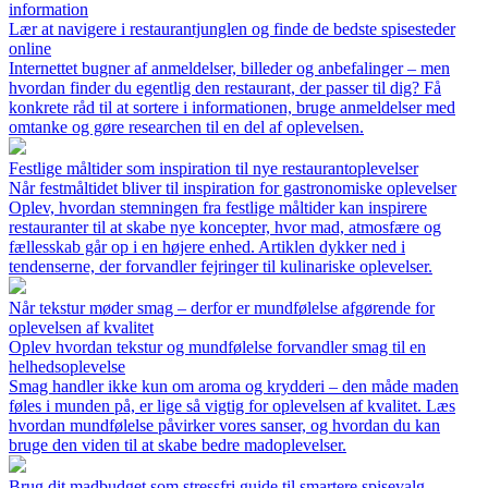
information
Lær at navigere i restaurantjunglen og finde de bedste spisesteder
online
Internettet bugner af anmeldelser, billeder og anbefalinger – men
hvordan finder du egentlig den restaurant, der passer til dig? Få
konkrete råd til at sortere i informationen, bruge anmeldelser med
omtanke og gøre researchen til en del af oplevelsen.
Festlige måltider som inspiration til nye restaurantoplevelser
Når festmåltidet bliver til inspiration for gastronomiske oplevelser
Oplev, hvordan stemningen fra festlige måltider kan inspirere
restauranter til at skabe nye koncepter, hvor mad, atmosfære og
fællesskab går op i en højere enhed. Artiklen dykker ned i
tendenserne, der forvandler fejringer til kulinariske oplevelser.
Når tekstur møder smag – derfor er mundfølelse afgørende for
oplevelsen af kvalitet
Oplev hvordan tekstur og mundfølelse forvandler smag til en
helhedsoplevelse
Smag handler ikke kun om aroma og krydderi – den måde maden
føles i munden på, er lige så vigtig for oplevelsen af kvalitet. Læs
hvordan mundfølelse påvirker vores sanser, og hvordan du kan
bruge den viden til at skabe bedre madoplevelser.
Brug dit madbudget som stressfri guide til smartere spisevalg